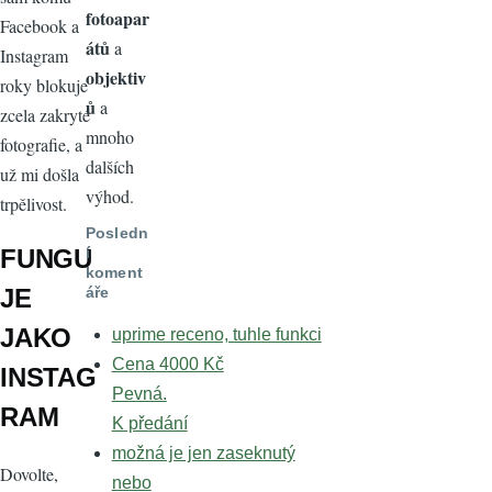
fotoapar
Facebook a
átů
a
Instagram
objektiv
roky blokuje
ů
a
zcela zakryté
mnoho
fotografie, a
dalších
už mi došla
výhod.
trpělivost.
Posledn
í
FUNGU
koment
áře
JE
JAKO
uprime receno, tuhle funkci
Cena 4000 Kč
INSTAG
Pevná.
RAM
K předání
možná je jen zaseknutý
Dovolte,
nebo