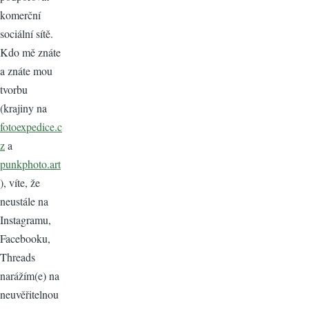
komerční
sociální sítě.
Kdo mě znáte
a znáte mou
tvorbu
(krajiny na
fotoexpedice.c
z
a
punkphoto.art
), víte, že
neustále na
Instagramu,
Facebooku,
Threads
narážím(e) na
neuvěřitelnou