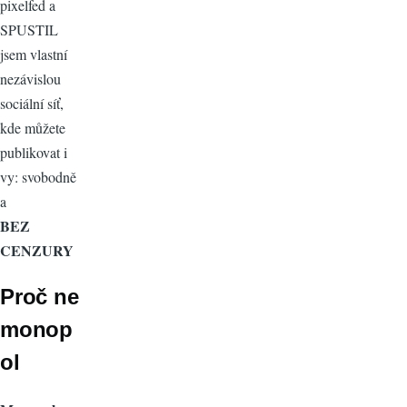
pixelfed a
SPUSTIL
jsem vlastní
nezávislou
sociální síť,
kde můžete
publikovat i
vy: svobodně
a
BEZ
CENZURY
Proč ne
monop
ol