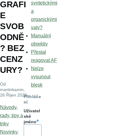
GRAFI
syntetickými
a
E
organickými
SVOB
vaty?
ODNĚ
Manuální
objektiv
? BEZ
Přestal
CENZ
reagovat AF
URY?
Nelze
vysunout
Od
blesk
martinkamin
,
26 Říjen 2025
Přihláše
ní
Návody,
Uživatel
rady, tipy a
ské
jméno
triky
Novinky,