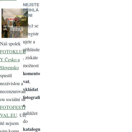
NEJSTE
PŘIHLÁ
ŠENI
Když se
zaregistr
ujete a
Náš spolek
přihlásíte
FOTOKLUB
, získáte
Y Česko a
možnost
Slovensko
komento
spustil
vat
,
nezávislou a
vkládat
necenzurovan
fotografi
ou sociální síť
e
,
FOTOFESTI
nahlížet
VAL.EU
. Urč
do
itě nejsem
katalogu
sám komu