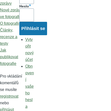
zprávy
Heslo
Nové zprávy
ve fotografii
O fotografii
Články,
recenze a
Vytv
testy
ořit
Jak
nový
publikovat
účet
fotografie
Obn
oven
Pro vkládání
í
komentářů
vaše
se musíte
ho
registrovat
hesl
nebo
a
přihlásit