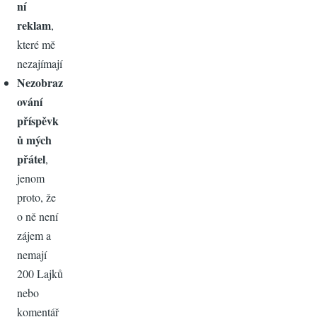
ní
reklam
,
které mě
nezajímají
Nezobraz
ování
příspěvk
ů mých
přátel
,
jenom
proto, že
o ně není
zájem a
nemají
200 Lajků
nebo
komentář