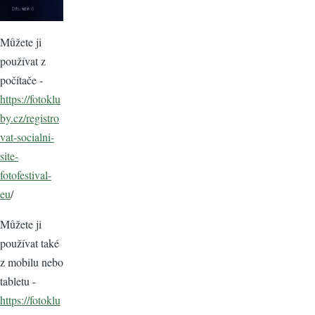
Můžete ji
používat z
počítače -
https://fotoklu
by.cz/registro
vat-socialni-
site-
fotofestival-
eu
/
Můžete ji
používat také
z mobilu nebo
tabletu -
https://fotoklu