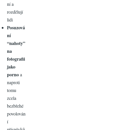
ní a
rozdělují
lidi
Posuzová
ní
“nahoty”
na
fotografii
jako
porno
a
naproti
tomu
zcela
bezbřehé
povolován
í
příspěvků