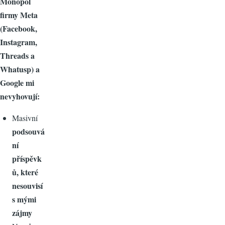
Monopol
firmy Meta
(Facebook,
Instagram,
Threads a
Whatusp) a
Google mi
nevyhovují:
Masivní
podsouvá
ní
příspěvk
ů, které
nesouvisí
s mými
zájmy