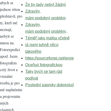
abych se
Že by tady nebyl žádný
jednou větou
Zdravím,
představil, pro
mám podobný problém
ty, kteří mě
Zdravím,
neznají,
mám podobný problém,
nebyli se
Téměř jako malba včetně
mnou na
já jsem tuhně něco
Fotoexpedici
takového
apod. Jsem
https://sourceforge.net/proje
fotografem
Oceňuji fotografickou
celý život a
Taky bych se tam rád
vizuální
podíval
tvorba je pro
Poslední paprsky dokreslují
mě naplněním
a projevením
mých
vlastních