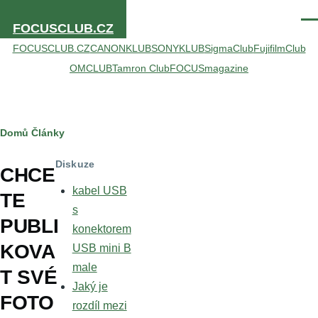
Přejít k hlavnímu obsahu
Men
FOCUSCLUB.CZ
FOCUSCLUB.CZ
CANONKLUB
SONYKLUB
SigmaClub
FujifilmClub
OMCLUB
Tamron Club
FOCUSmagazine
Drobečková
Domů
Články
navigace
Diskuze
CHCE
kabel USB
TE
s
PUBLI
konektorem
KOVA
USB mini B
male
T SVÉ
Jaký je
FOTO
rozdíl mezi