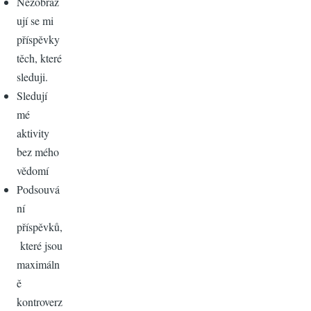
Nezobraz
ují se mi
příspěvky
těch, které
sleduji.
Sledují
mé
aktivity
bez mého
vědomí
Podsouvá
ní
příspěvků,
které jsou
maximáln
ě
kontroverz