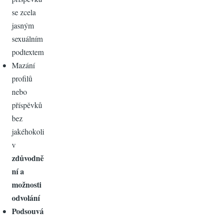
se zcela
jasným
sexuálním
podtextem
Mazání
profilů
nebo
příspěvků
bez
jakéhokoli
v
zdůvodně
ní a
možnosti
odvolání
Podsouvá