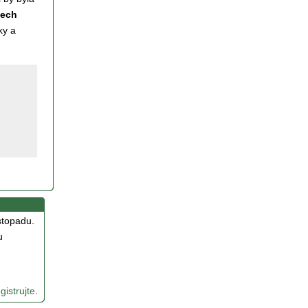
lech
ky a
stopadu.
u
gistrujte
.