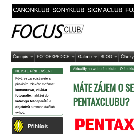
CANONKLUB
SONYKLUB
SIGMACLUB
FU
Časopis
FOTOEXPEDICE
Galerie
BLOG
Články
Aktuality na webu fotoklubu
O fotokl
NEJSTE PŘIHLÁŠENI
Když se zaregistrujete a
MÁTE ZÁJEM O S
přihlásíte, získáte možnost
komentovat
,
vkládat
fotografie
, nahlížet do
PENTAXCLUBU?
katalogu fotoaparátů
a
objektivů
a mnoho dalších
výhod.
Přihlásit