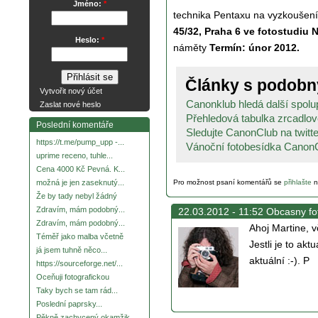
Jméno:
*
technika Pentaxu na vyzkoušení,
45/32, Praha 6 ve fotostudiu
Heslo:
*
náměty
Termín: únor 2012.
Články s podob
Vytvořit nový účet
Canonklub hledá další spolu
Zaslat nové heslo
Přehledová tabulka zrcadlo
Poslední komentáře
Sledujte CanonClub na twitt
https://t.me/pump_upp -...
Vánoční fotobesídka Canon
uprime receno, tuhle...
Cena 4000 Kč Pevná. K...
Pro možnost psaní komentářů se
přihlašte
n
možná je jen zaseknutý...
Že by tady nebyl žádný
Zdravím, mám podobný...
22.03.2012 - 11:52 Obcasny fot
Zdravím, mám podobný...
Ahoj Martine, v
Téměř jako malba včetně
Jestli je to akt
já jsem tuhně něco...
aktuální :-). P
https://sourceforge.net/...
Oceňuji fotografickou
Taky bych se tam rád...
Poslední paprsky...
Pěkně zachycený okamžik.