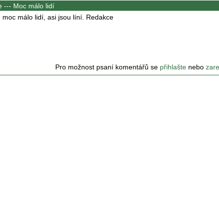
e ---
Moc málo lidí
moc málo lidí, asi jsou líní. Redakce
Pro možnost psaní komentářů se
přihlašte
nebo
zare