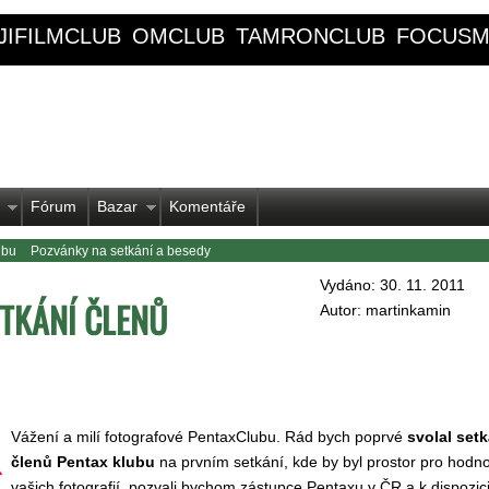
JIFILMCLUB
OMCLUB
TAMRONCLUB
FOCUSM
Fórum
Bazar
Komentáře
ubu
Pozvánky na setkání a besedy
Vydáno: 30. 11. 2011
ETKÁNÍ ČLENŮ
Autor: martinkamin
Vážení a milí fotografové PentaxClubu. Rád bych poprvé
svolal setk
členů Pentax klubu
na prvním setkání, kde by byl prostor pro hodn
vašich fotografií, pozvali bychom zástupce Pentaxu v ČR a k dispozici