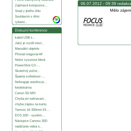
06.07.2012 - 09:39 redakc
Zajímavá kompozice,...
Mělo zájem 
Snad z jiného úhlu
Souhlasím s těmi
more
rybami...
Diskuzní konference
kabel USB s...
Jaký je rozdíl mezi...
Manuální objektiv
Přestal reagovat AF
Nelze vysunout blesk
PowerShot G3 -...
Skutečný počet...
Špatná světelnost -...
Nefunguje autofocus...
fototiskárna
Canon 5D MIV
Chyba pri nahravani...
chyba zápisu na kartu
Tamron 16-300mm f/3....
EOS 20D - systém....
Nástupce Canonu 30D
natáčanie videa s...