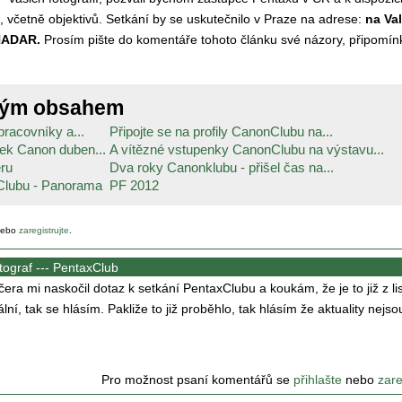
 včetně objektivů. Setkání by se uskutečnilo v Praze na adrese:
na Va
 NADAR.
Prosím pište do komentáře tohoto článku své názory, připomín
ným obsahem
pracovníky a...
Připojte se na profily CanonClubu na...
vek Canon duben...
A vítězné vstupenky CanonClubu na výstavu...
eru
Dva roky Canonklubu - přišel čas na...
Clubu - Panorama
PF 2012
ebo
zaregistrujte
.
ograf ---
PentaxClub
čera mi naskočil dotaz k setkání PentaxClubu a koukám, že je to již z li
uální, tak se hlásím. Pakliže to již proběhlo, tak hlásím že aktuality nejso
Pro možnost psaní komentářů se
přihlašte
nebo
zare