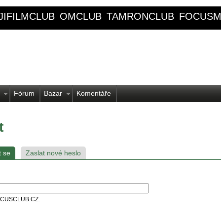
JIFILMCLUB
OMCLUB
TAMRONCLUB
FOCUSM
Fórum
Bazar
Komentáře
t
t se
Zaslat nové heslo
 FOCUSCLUB.CZ.