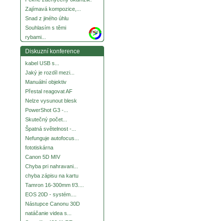
Zajímavá kompozice,...
Snad z jiného úhlu
Souhlasím s těmi
more
rybami...
Diskuzní konference
kabel USB s...
Jaký je rozdíl mezi...
Manuální objektiv
Přestal reagovat AF
Nelze vysunout blesk
PowerShot G3 -...
Skutečný počet...
Špatná světelnost -...
Nefunguje autofocus...
fototiskárna
Canon 5D MIV
Chyba pri nahravani...
chyba zápisu na kartu
Tamron 16-300mm f/3....
EOS 20D - systém....
Nástupce Canonu 30D
natáčanie videa s...