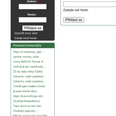
Jméno:
*
Zadejte své heslo.
Heslo:
*
Vytvořit nový účet
Zaslat nové heslo
Poslední komentáře
https://t.me/pump_upp -...
uprime receno, tuhle...
Cena 4000 Kč Pevná. K...
možná je jen zaseknutý...
Že by tady nebyl žádný
Zdravím, mám podobný...
Zdravím, mám podobný...
Téměř jako malba včetně
já jsem tuhně něco...
https://sourceforge.net/...
Oceňuji fotografickou
Taky bych se tam rád...
Poslední paprsky...
Pěkně zachycený okamžik.