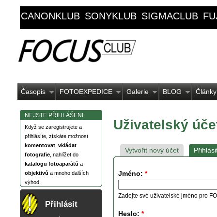
CANONKLUB
SONYKLUB
SIGMACLUB
FU
Časopis
FOTOEXPEDICE
Galerie
BLOG
Články
NEJSTE PŘIHLÁŠENI
Uživatelský úče
Když se zaregistrujete a
přihlásíte, získáte možnost
komentovat
,
vkládat
Vytvořit nový účet
Přihlási
fotografie
, nahlížet do
katalogu fotoaparátů
a
Jméno:
*
objektivů
a mnoho dalších
výhod.
Zadejte své uživatelské jméno pro
Přihlásit
Heslo:
*