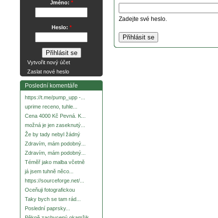
Jméno:
*
Zadejte své heslo.
Heslo:
*
Vytvořit nový účet
Zaslat nové heslo
Poslední komentáře
https://t.me/pump_upp -...
uprime receno, tuhle...
Cena 4000 Kč Pevná. K...
možná je jen zaseknutý...
Že by tady nebyl žádný
Zdravím, mám podobný...
Zdravím, mám podobný...
Téměř jako malba včetně
já jsem tuhně něco...
https://sourceforge.net/...
Oceňuji fotografickou
Taky bych se tam rád...
Poslední paprsky...
Pěkně zachycený okamžik.