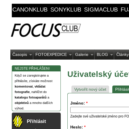
CANONKLUB
SONYKLUB
SIGMACLUB
FU
Časopis
FOTOEXPEDICE
Galerie
BLOG
Články
NEJSTE PŘIHLÁŠENI
Uživatelský úče
Když se zaregistrujete a
přihlásíte, získáte možnost
komentovat
,
vkládat
Vytvořit nový účet
Přihlási
fotografie
, nahlížet do
katalogu fotoaparátů
a
Jméno:
*
objektivů
a mnoho dalších
výhod.
Zadejte své uživatelské jméno pro
Přihlásit
Heslo:
*