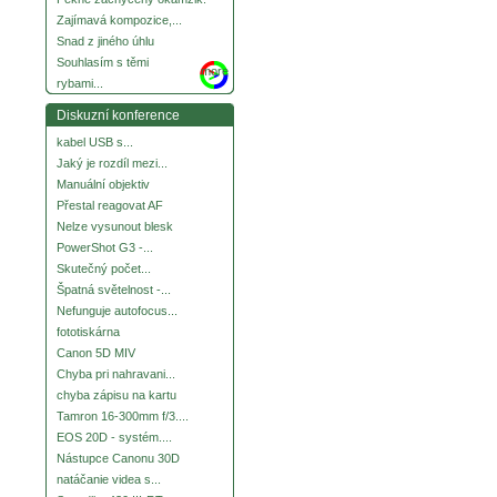
Zajímavá kompozice,...
Snad z jiného úhlu
Souhlasím s těmi
more
rybami...
Diskuzní konference
kabel USB s...
Jaký je rozdíl mezi...
Manuální objektiv
Přestal reagovat AF
Nelze vysunout blesk
PowerShot G3 -...
Skutečný počet...
Špatná světelnost -...
Nefunguje autofocus...
fototiskárna
Canon 5D MIV
Chyba pri nahravani...
chyba zápisu na kartu
Tamron 16-300mm f/3....
EOS 20D - systém....
Nástupce Canonu 30D
natáčanie videa s...