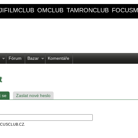
JIFILMCLUB
OMCLUB
TAMRONCLUB
FOCUSM
Fórum
Bazar
Komentáře
t
t se
Zaslat nové heslo
 FOCUSCLUB.CZ.