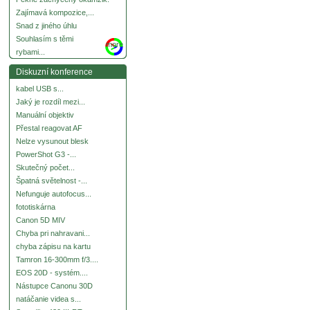
Zajímavá kompozice,...
Snad z jiného úhlu
Souhlasím s těmi
more
rybami...
Diskuzní konference
kabel USB s...
Jaký je rozdíl mezi...
Manuální objektiv
Přestal reagovat AF
Nelze vysunout blesk
PowerShot G3 -...
Skutečný počet...
Špatná světelnost -...
Nefunguje autofocus...
fototiskárna
Canon 5D MIV
Chyba pri nahravani...
chyba zápisu na kartu
Tamron 16-300mm f/3....
EOS 20D - systém....
Nástupce Canonu 30D
natáčanie videa s...