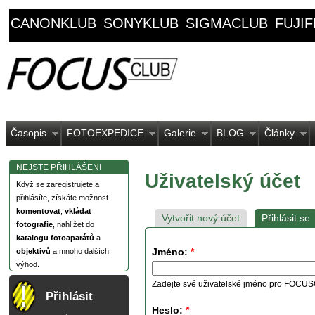
CANONKLUB
SONYKLUB
SIGMACLUB
FUJI
Časopis
FOTOEXPEDICE
Galerie
BLOG
Články
NEJSTE PŘIHLÁŠENI
Uživatelský účet
Když se zaregistrujete a
přihlásíte, získáte možnost
komentovat
,
vkládat
Vytvořit nový účet
Přihlásit se
fotografie
, nahlížet do
katalogu fotoaparátů
a
Jméno:
*
objektivů
a mnoho dalších
výhod.
Zadejte své uživatelské jméno pro FOCU
Přihlásit
Heslo:
*