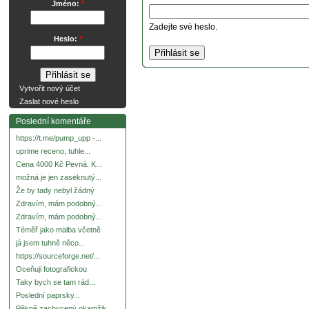
Jméno:
*
Zadejte své heslo.
Heslo:
*
Vytvořit nový účet
Zaslat nové heslo
Poslední komentáře
https://t.me/pump_upp -...
uprime receno, tuhle...
Cena 4000 Kč Pevná. K...
možná je jen zaseknutý...
Že by tady nebyl žádný
Zdravím, mám podobný...
Zdravím, mám podobný...
Téměř jako malba včetně
já jsem tuhně něco...
https://sourceforge.net/...
Oceňuji fotografickou
Taky bych se tam rád...
Poslední paprsky...
Pěkně zachycený okamžik.