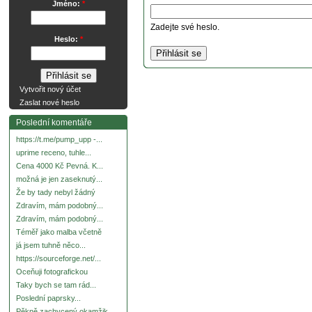
Jméno:
*
Zadejte své heslo.
Heslo:
*
Vytvořit nový účet
Zaslat nové heslo
Poslední komentáře
https://t.me/pump_upp -...
uprime receno, tuhle...
Cena 4000 Kč Pevná. K...
možná je jen zaseknutý...
Že by tady nebyl žádný
Zdravím, mám podobný...
Zdravím, mám podobný...
Téměř jako malba včetně
já jsem tuhně něco...
https://sourceforge.net/...
Oceňuji fotografickou
Taky bych se tam rád...
Poslední paprsky...
Pěkně zachycený okamžik.