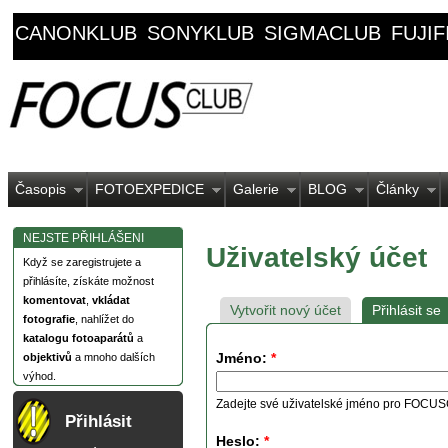
CANONKLUB
SONYKLUB
SIGMACLUB
FUJI
Časopis
FOTOEXPEDICE
Galerie
BLOG
Články
NEJSTE PŘIHLÁŠENI
Uživatelský účet
Když se zaregistrujete a
přihlásíte, získáte možnost
komentovat
,
vkládat
Vytvořit nový účet
Přihlásit se
fotografie
, nahlížet do
katalogu fotoaparátů
a
Jméno:
*
objektivů
a mnoho dalších
výhod.
Zadejte své uživatelské jméno pro FOCU
Přihlásit
Heslo:
*