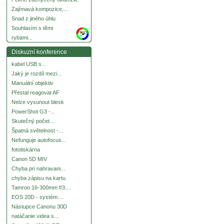
Zajímavá kompozice,...
Snad z jiného úhlu
Souhlasím s těmi
more
rybami...
Diskuzní konference
kabel USB s...
Jaký je rozdíl mezi...
Manuální objektiv
Přestal reagovat AF
Nelze vysunout blesk
PowerShot G3 -...
Skutečný počet...
Špatná světelnost -...
Nefunguje autofocus...
fototiskárna
Canon 5D MIV
Chyba pri nahravani...
chyba zápisu na kartu
Tamron 16-300mm f/3....
EOS 20D - systém....
Nástupce Canonu 30D
natáčanie videa s...