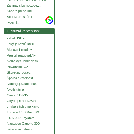
Zajímavá kompozice,...
Snad z jiného úhlu
Souhlasím s těmi
more
rybami...
Diskuzní konference
kabel USB s...
Jaký je rozdíl mezi...
Manuální objektiv
Přestal reagovat AF
Nelze vysunout blesk
PowerShot G3 -...
Skutečný počet...
Špatná světelnost -...
Nefunguje autofocus...
fototiskárna
Canon 5D MIV
Chyba pri nahravani...
chyba zápisu na kartu
Tamron 16-300mm f/3....
EOS 20D - systém....
Nástupce Canonu 30D
natáčanie videa s...