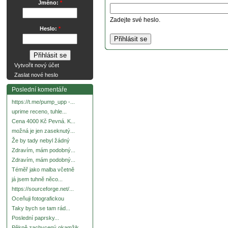
Jméno:
*
Zadejte své heslo.
Heslo:
*
Vytvořit nový účet
Zaslat nové heslo
Poslední komentáře
https://t.me/pump_upp -...
uprime receno, tuhle...
Cena 4000 Kč Pevná. K...
možná je jen zaseknutý...
Že by tady nebyl žádný
Zdravím, mám podobný...
Zdravím, mám podobný...
Téměř jako malba včetně
já jsem tuhně něco...
https://sourceforge.net/...
Oceňuji fotografickou
Taky bych se tam rád...
Poslední paprsky...
Pěkně zachycený okamžik.