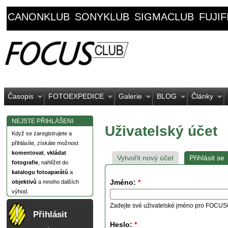
CANONKLUB
SONYKLUB
SIGMACLUB
FUJI
Časopis
FOTOEXPEDICE
Galerie
BLOG
Články
NEJSTE PŘIHLÁŠENI
Uživatelský účet
Když se zaregistrujete a
přihlásíte, získáte možnost
komentovat
,
vkládat
Vytvořit nový účet
Přihlásit se
fotografie
, nahlížet do
katalogu fotoaparátů
a
Jméno:
*
objektivů
a mnoho dalších
výhod.
Zadejte své uživatelské jméno pro FOCU
Přihlásit
Heslo:
*