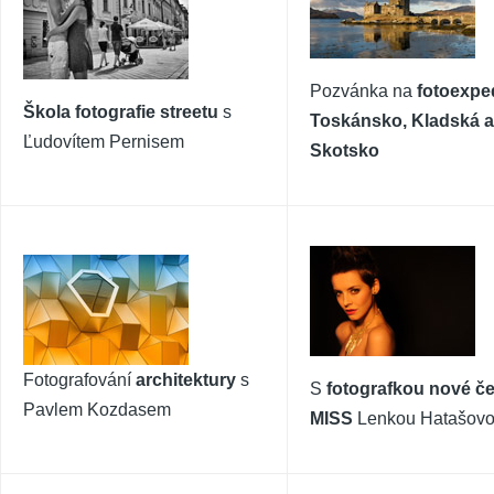
Pozvánka na
fotoexpe
Škola fotografie streetu
s
Toskánsko, Kladská a
Ľudovítem Pernisem
Skotsko
Fotografování
architektury
s
S
fotografkou nové č
Pavlem Kozdasem
MISS
Lenkou Hatašov