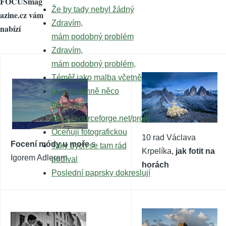
FOCUSmag
Že by tady nebyl žádný
azine.cz vám
Zdravím,
nabízí
mám podobný problém
Zdravím,
mám podobný problém,
Téměř jako malba včetně
já jsem tuhně něco
takového
https://sourceforge.net/proje
Oceňuji fotografickou
10 rad Václava
Focení módy u moře
s
Taky bych se tam rád
Krpelíka,
jak fotit na
Igorem Adlerem
podíval
horách
Poslední paprsky dokreslují