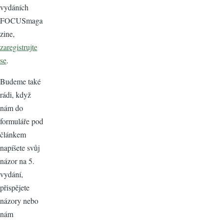
vydáních
FOCUSmaga
zine,
z
aregistrujte
se
.
Budeme také
rádi, když
nám do
formuláře pod
článkem
napíšete svůj
názor na 5.
vydání,
přispějete
názory nebo
nám