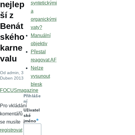
nejlep
syntetickými
a
ší z
organickými
Benát
vaty?
ského
Manuální
objektiv
karne
Přestal
valu
reagovat AF
Nelze
Od
admin
, 3
vysunout
Duben 2013
blesk
FOCUSmagazine
Přihláše
ní
Pro vkládání
Uživatel
komentářů
ské
jméno
se musíte
registrovat