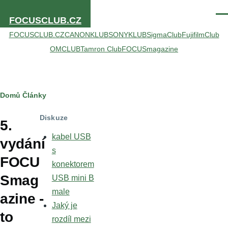
Přejít k hlavnímu obsahu
Men
FOCUSCLUB.CZ
FOCUSCLUB.CZ
CANONKLUB
SONYKLUB
SigmaClub
FujifilmClub
OMCLUB
Tamron Club
FOCUSmagazine
Drobečková
Domů
Články
navigace
Diskuze
5.
kabel USB
vydání
s
FOCU
konektorem
Smag
USB mini B
male
azine -
Jaký je
to
rozdíl mezi