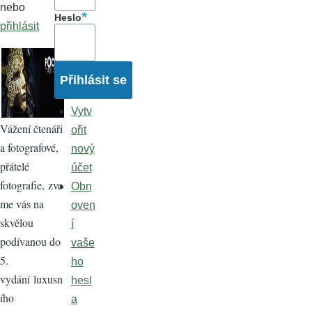
nebo
Heslo
přihlásit
Vytv
Vážení čtenáři
ořit
a fotografové,
nový
přátelé
účet
fotografie, zve
Obn
me vás na
oven
skvělou
í
podívanou do
vaše
5.
ho
vydání luxusn
hesl
ího
a