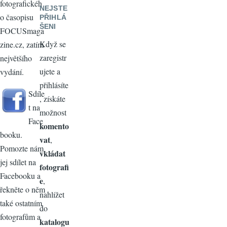
fotografickéh
NEJSTE
o časopisu
PŘIHLÁ
ŠENI
FOCUSmaga
Když se
zine.cz, zatím
zaregistr
největšího
ujete a
vydání.
přihlásíte
Sdíle
, získáte
t na
možnost
Face
komento
booku.
vat
,
Pomozte nám
vkládat
jej sdílet na
fotografi
Facebooku a
e
,
řekněte o něm
nahlížet
také ostatním
do
fotografům a
katalogu