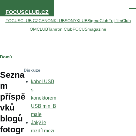
Přejít k hlavnímu obsahu
Men
FOCUSCLUB.CZ
FOCUSCLUB.CZ
CANONKLUB
SONYKLUB
SigmaClub
FujifilmClub
OMCLUB
Tamron Club
FOCUSmagazine
Drobečková
Domů
navigace
Diskuze
Sezna
kabel USB
m
s
příspě
konektorem
vků
USB mini B
male
blogů
Jaký je
fotogr
rozdíl mezi