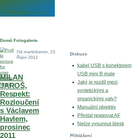
Přejít k hlavnímu obsahu
FOCUSCLUB.CZ
Drobečková
Domů
Fotogalerie
navigace
Od
martinkamin
, 23
Diskuze
Říjen 2012
kabel USB s konektorem
USB mini B male
MILAN
Jaký je rozdíl mezi
JAROŠ,
syntetickými a
Respekt:
organickými vaty?
Rozloučení
Manuální objektiv
s Václavem
Přestal reagovat AF
Havlem,
Nelze vysunout blesk
prosinec
2011
Přihlášení