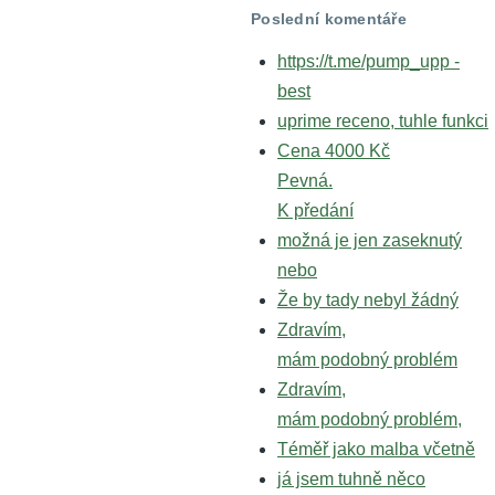
Poslední komentáře
https://t.me/pump_upp -
best
uprime receno, tuhle funkci
Cena 4000 Kč
Pevná.
K předání
možná je jen zaseknutý
nebo
Že by tady nebyl žádný
Zdravím,
mám podobný problém
Zdravím,
mám podobný problém,
Téměř jako malba včetně
já jsem tuhně něco