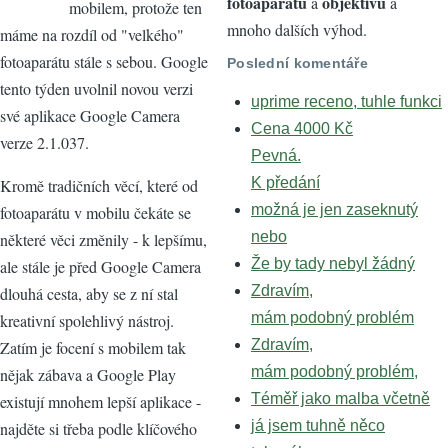
fotoaparátů
objektivů
a
a
mobilem, protože ten
mnoho dalších výhod.
máme na rozdíl od "velkého"
fotoaparátu stále s sebou. Google
Poslední komentáře
tento týden uvolnil novou verzi
uprime receno, tuhle funkci
své aplikace Google Camera
Cena 4000 Kč
verze 2.1.037.
Pevná.
K předání
Kromě tradičních věcí, které od
možná je jen zaseknutý
fotoaparátu v mobilu čekáte se
nebo
některé věci změnily - k lepšímu,
Že by tady nebyl žádný
ale stále je před Google Camera
Zdravím,
dlouhá cesta, aby se z ní stal
mám podobný problém
kreativní spolehlivý nástroj.
Zdravím,
Zatím je focení s mobilem tak
mám podobný problém,
nějak zábava a Google Play
Téměř jako malba včetně
existují mnohem lepší aplikace -
já jsem tuhně něco
najděte si třeba podle klíčového