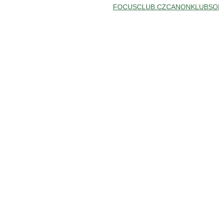
FOCUSCLUB.CZ
CANONKLUB
SO