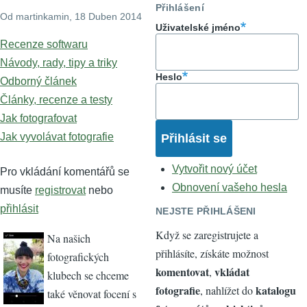
Přihlášení
Od
martinkamin
, 18 Duben 2014
Uživatelské jméno
Recenze softwaru
Návody, rady, tipy a triky
Heslo
Odborný článek
Články, recenze a testy
Jak fotografovat
Jak vyvolávat fotografie
Vytvořit nový účet
Pro vkládání komentářů se
Obnovení vašeho hesla
musíte
registrovat
nebo
přihlásit
NEJSTE PŘIHLÁŠENI
Když se zaregistrujete a
Na našich
přihlásíte, získáte možnost
fotografických
komentovat
vkládat
,
klubech se chceme
fotografie
katalogu
, nahlížet do
také věnovat focení s