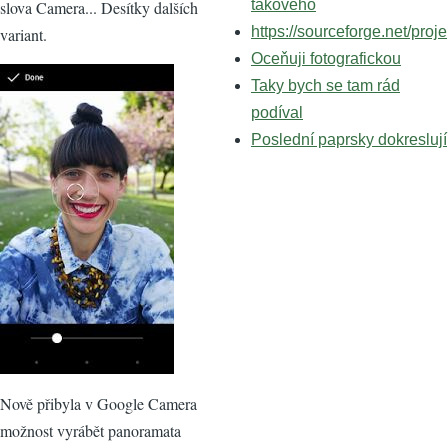
takového
slova Camera... Desítky dalších
https://sourceforge.net/proje
variant.
Oceňuji fotografickou
Taky bych se tam rád
podíval
Poslední paprsky dokreslují
Nově přibyla v Google Camera
možnost vyrábět panoramata