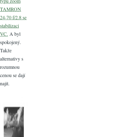
typu zoom
TAMRON
24-70 f/2.8 se
stabilizaci
VC.
A byl
spokojený.
Takže
alternativy s
rozumnou
cenou se dají
najít.