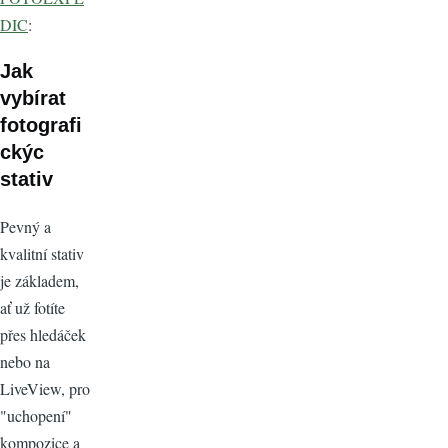
DIC
:
Jak
vybírat
fotografi
ckýc
stativ
Pevný a
kvalitní stativ
je základem,
ať už fotíte
přes hledáček
nebo na
LiveView, pro
"uchopení"
kompozice a