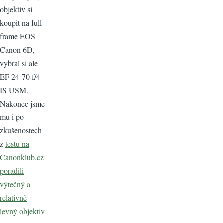
objektiv si
koupit na full
frame EOS
Canon 6D,
vybral si ale
EF 24-70 f/4
IS USM.
Nakonec jsme
mu i po
zkušenostech
z
testu na
Canonklub.cz
poradili
výtečný a
relativně
levný objektiv