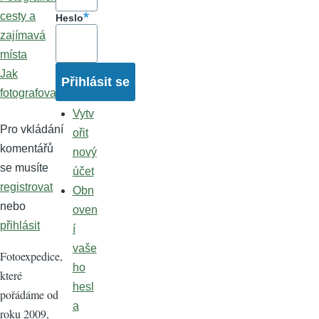
cesty a
Heslo
zajímavá
místa
Jak
fotografovat
Vytv
Pro vkládání
ořit
komentářů
nový
se musíte
účet
registrovat
Obn
nebo
oven
přihlásit
í
vaše
Fotoexpedice,
ho
které
hesl
pořádáme od
a
roku 2009,