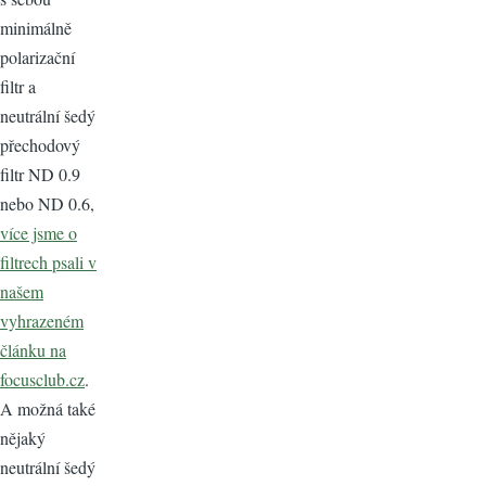
minimálně
polarizační
filtr a
neutrální šedý
přechodový
filtr ND 0.9
nebo ND 0.6,
více jsme o
filtrech psali v
našem
vyhrazeném
článku na
focusclub.cz
.
A možná také
nějaký
neutrální šedý