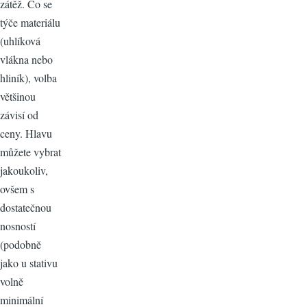
zátěž. Co se
týče materiálu
(uhlíková
vlákna nebo
hliník), volba
většinou
závisí od
ceny. Hlavu
můžete vybrat
jakoukoliv,
ovšem s
dostatečnou
nosností
(podobně
jako u stativu
volně
minimální