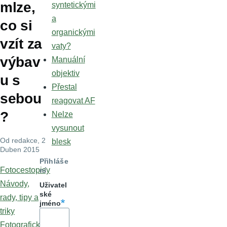
mlze,
syntetickými
a
co si
organickými
vzít za
vaty?
výbav
Manuální
objektiv
u s
Přestal
sebou
reagovat AF
?
Nelze
vysunout
Od
redakce
, 2
blesk
Duben 2015
Přihláše
Fotocestopisy
ní
Návody,
Uživatel
ské
rady, tipy a
jméno
triky
Fotografické