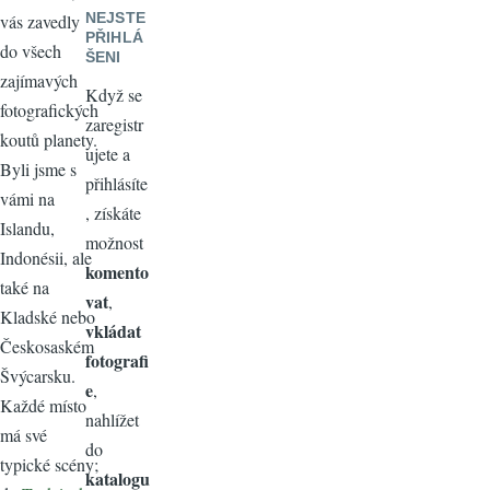
NEJSTE
vás zavedly
PŘIHLÁ
do všech
ŠENI
zajímavých
Když se
fotografických
zaregistr
koutů planety.
ujete a
Byli jsme s
přihlásíte
vámi na
, získáte
Islandu,
možnost
Indonésii, ale
komento
také na
vat
,
Kladské nebo
vkládat
Českosaském
fotografi
Švýcarsku.
e
,
Každé místo
nahlížet
má své
do
typické scény;
katalogu