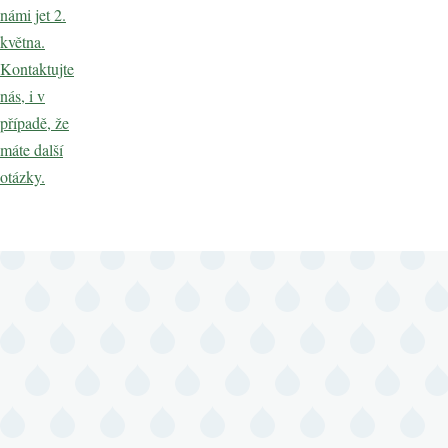
námi jet 2.
května.
Kontaktujte
nás, i v
případě, že
máte další
otázky.