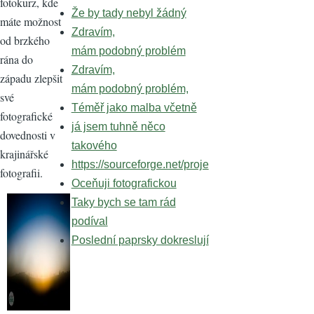
fotokurz, kde
Že by tady nebyl žádný
máte možnost
Zdravím,
od brzkého
mám podobný problém
rána do
Zdravím,
západu zlepšit
mám podobný problém,
své
Téměř jako malba včetně
fotografické
já jsem tuhně něco
dovednosti v
takového
krajinářské
https://sourceforge.net/proje
fotografii.
Oceňuji fotografickou
Taky bych se tam rád
podíval
Poslední paprsky dokreslují