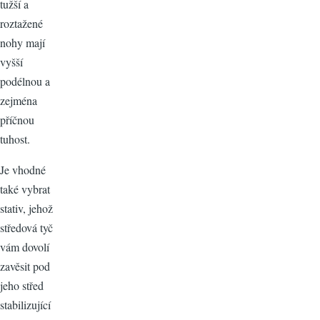
tužší a
roztažené
nohy mají
vyšší
podélnou a
zejména
příčnou
tuhost.
Je vhodné
také vybrat
stativ, jehož
středová tyč
vám dovolí
zavěsit pod
jeho střed
stabilizující