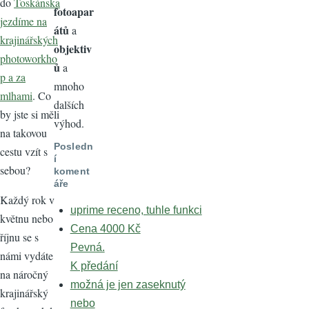
do
Toskánska
fotoapar
jezdíme na
átů
a
krajinářských
objektiv
photoworkho
ů
a
p a za
mnoho
mlhami
. Co
dalších
by jste si měli
výhod.
na takovou
Posledn
cestu vzít s
í
sebou?
koment
áře
Každý rok v
uprime receno, tuhle funkci
květnu nebo
Cena 4000 Kč
říjnu se s
Pevná.
námi vydáte
K předání
na náročný
možná je jen zaseknutý
krajinářský
nebo