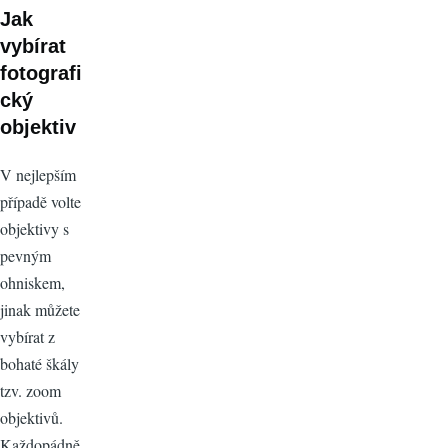
Jak
vybírat
fotografi
cký
objektiv
V nejlepším
případě volte
objektivy s
pevným
ohniskem,
jinak můžete
vybírat z
bohaté škály
tzv. zoom
objektivů.
Každopádně