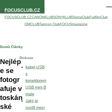
Přejít k hlavnímu obsahu
Men
FOCUSCLUB.CZ
FOCUSCLUB.CZ
CANONKLUB
SONYKLUB
SigmaClub
FujifilmClub
OMCLUB
Tamron Club
FOCUSmagazine
Drobečková
Domů
Články
navigace
Diskuze
Nejlép
kabel USB
e se
s
fotogr
konektorem
afuje v
USB mini B
male
toskán
Jaký je
ské
rozdíl mezi