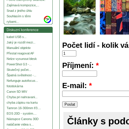
Zajímavá kompozice,...
Snad z jiného úhlu
Souhlasím s těmi
more
rybami...
Diskuzní konference
kabel USB s...
Jaký je rozdíl mezi...
Počet lidí - kolik v
Manuální objektiv
Přestal reagovat AF
Nelze vysunout blesk
Příjmení:
*
PowerShot G3 -...
Skutečný počet...
Špatná světelnost -...
Nefunguje autofocus...
E-mail:
*
fototiskárna
Canon 5D MIV
Chyba pri nahravani...
chyba zápisu na kartu
Tamron 16-300mm f/3....
EOS 20D - systém....
Články s po
Nástupce Canonu 30D
natáčanie videa s...