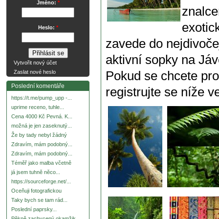
Jméno:
*
znalc
exotic
Heslo:
*
zavede do nejdivoče
aktivní sopky na Já
Vytvořit nový účet
Pokud se chcete prom
Zaslat nové heslo
Poslední komentáře
registrujte se níže v
https://t.me/pump_upp -...
uprime receno, tuhle...
Cena 4000 Kč Pevná. K...
možná je jen zaseknutý...
Že by tady nebyl žádný
Zdravím, mám podobný...
Zdravím, mám podobný...
Téměř jako malba včetně
já jsem tuhně něco...
https://sourceforge.net/...
Oceňuji fotografickou
Taky bych se tam rád...
Poslední paprsky...
Pěkně zachycený okamžik.