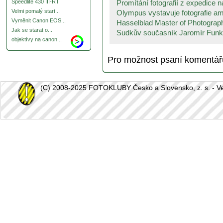
Promítání fotografií z expedice n
Speedlite 430 III-RT
Velmi pomalý start...
Olympus vystavuje fotografie am
Vyměnit Canon EOS...
Hasselblad Master of Photograph
Jak se starat o...
Sudkův současník Jaromír Funke
objektívy na canon...
Pro možnost psaní komentá
(C) 2008-2025 FOTOKLUBY Česko a Slovensko, z. s. - Vešk