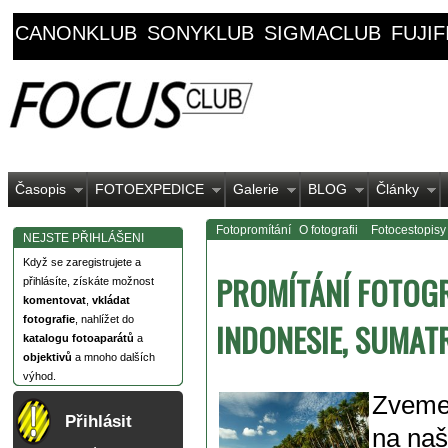
CANONKLUB
SONYKLUB
SIGMACLUB
FUJI
Časopis
FOTOEXPEDICE
Galerie
BLOG
Články
Fotopromítání
O fotografii
Fotocestopisy
NEJSTE PŘIHLÁŠENI
Když se zaregistrujete a
PROMÍTÁNÍ FOTOGRA
přihlásíte, získáte možnost
komentovat
,
vkládat
fotografie
, nahlížet do
INDONESIE, SUMATR
katalogu fotoaparátů
a
objektivů
a mnoho dalších
výhod.
Zveme 
Přihlásit
na naš