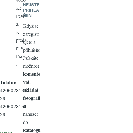
NEJSTE
Kč
PŘIHLÁ
Pevn
ŠENI
á.
Když se
K
zaregistr
předá
ujete a
ní v
přihlásíte
Praze
, získáte
.
možnost
komento
vat
,
Telefon
vkládat
4206023151
fotografi
29
e
,
4206023151
nahlížet
29
do
katalogu