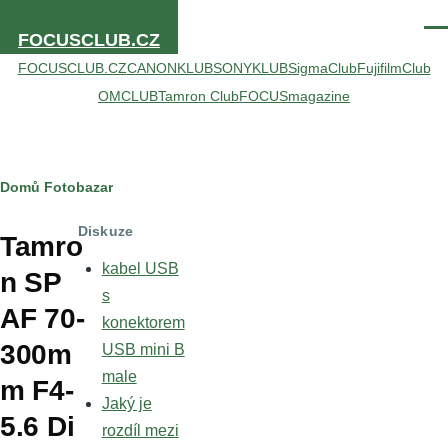
Přejít k hlavnímu obsahu
Men
FOCUSCLUB.CZ
FOCUSCLUB.CZ
CANONKLUB
SONYKLUB
SigmaClub
FujifilmClub
OMCLUB
Tamron Club
FOCUSmagazine
Drobečková
Domů
Fotobazar
navigace
Diskuze
Tamro
kabel USB
n SP
s
AF 70-
konektorem
300m
USB mini B
male
m F4-
Jaký je
5.6 Di
rozdíl mezi