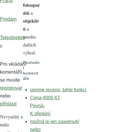
Praha
fotoapar
átů
a
Prodám
objektiv
ů
a
mnoho
Teleobjektiv
dalších
y
výhod.
Posledn
Pro vkládání
í
komentářů
koment
áře
se musíte
registrovat
uprime receno, tuhle funkci
nebo
Cena 4000 Kč
přihlásit
Pevná.
K předání
Nevyužitý a
možná je jen zaseknutý
málo
nebo