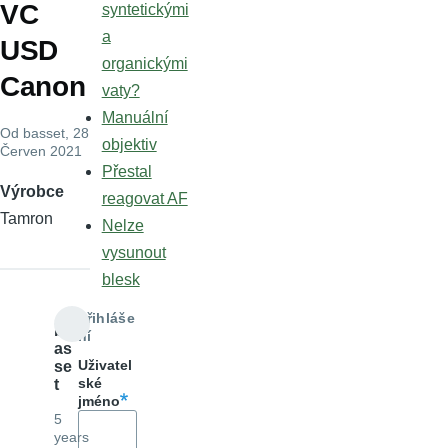
VC
syntetickými
a
USD
organickými
Canon
vaty?
Manuální
Od
basset
, 28
objektiv
Červen 2021
Přestal
Výrobce
reagovat AF
Tamron
Nelze
vysunout
blesk
Přihláše
b
ní
as
Uživatel
se
ské
t
jméno
5
years