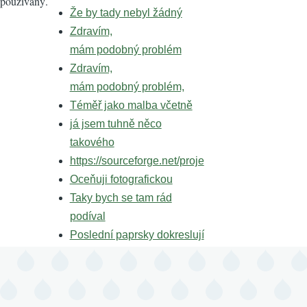
používaný.
Že by tady nebyl žádný
Zdravím,
mám podobný problém
Zdravím,
mám podobný problém,
Téměř jako malba včetně
já jsem tuhně něco
takového
https://sourceforge.net/proje
Oceňuji fotografickou
Taky bych se tam rád
podíval
Poslední paprsky dokreslují