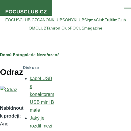
Přejít k hlavnímu obsahu
Men
FOCUSCLUB.CZ
FOCUSCLUB.CZ
CANONKLUB
SONYKLUB
SigmaClub
FujifilmClub
OMCLUB
Tamron Club
FOCUSmagazine
Drobečková
Domů
Fotogalerie
Nezařazené
navigace
Diskuze
Odraz
kabel USB
s
konektorem
USB mini B
Nabídnout
male
k prodeji
Jaký je
Ano
rozdíl mezi