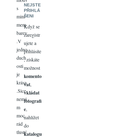
NEJSTE
s
PŘIHLÁ
mini
ŠENI
mem
Když se
barev
zaregistr
.V
ujete a
jedno
přihlásíte
duch
, získáte
osti
možnost
je
komento
krása
vat
,
.Sice
vkládat
nemá
fotografi
m
e
,
moc
nahlížet
rád
do
tlustý
katalogu