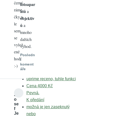
černý
fotoapar
ráme
átů
a
čky,a
objektiv
le
ů
a
sem
mnoho
se
dalších
vylož
výhod.
eně
Posledn
hodí
í
koment
:-)
áře
uprime receno, tuhle funkci
Cena 4000 Kč
Pevná.
J
o
K předání
se
možná je jen zaseknutý
f
Je
nebo