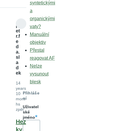
syntetickými
a
organickými
p
vaty?
et
Manuální
r.f
e
objektiv
d
Přestal
a.
sl
reagovat AF
a
Nelze
d
ek
vysunout
blesk
14
years
Přihláše
10
ní
mont
hs
Uživatel
zpět
ské
jméno
Hez
ky