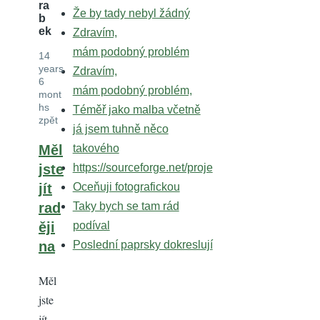
ra
Že by tady nebyl žádný
b
ek
Zdravím,
mám podobný problém
14
years
Zdravím,
6
mám podobný problém,
mont
hs
Téměř jako malba včetně
zpět
já jsem tuhně něco
Měl
takového
jste
https://sourceforge.net/proje
jít
Oceňuji fotografickou
rad
Taky bych se tam rád
ěji
podíval
na
Poslední paprsky dokreslují
Měl
jste
jít