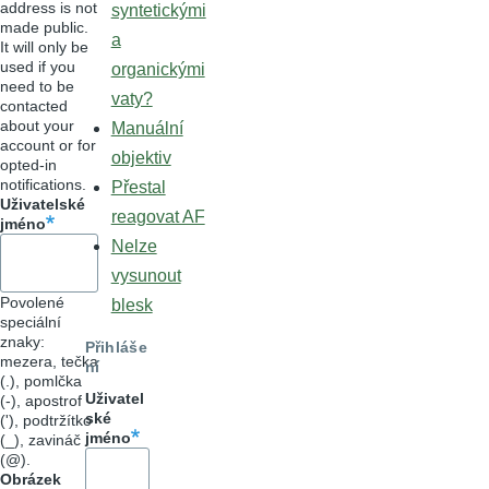
address is not
syntetickými
made public.
a
It will only be
used if you
organickými
need to be
vaty?
contacted
about your
Manuální
account or for
objektiv
opted-in
notifications.
Přestal
Uživatelské
reagovat AF
jméno
Nelze
vysunout
Povolené
blesk
speciální
znaky:
Přihláše
mezera, tečka
ní
(.), pomlčka
Uživatel
(-), apostrof
ské
('), podtržítko
jméno
(_), zavináč
(@).
Obrázek