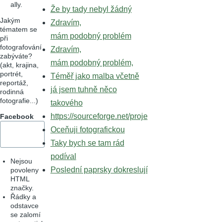
ally.
Že by tady nebyl žádný
Jakým
Zdravím,
tématem se
mám podobný problém
při
fotografování
Zdravím,
zabýváte?
mám podobný problém,
(akt, krajina,
portrét,
Téměř jako malba včetně
reportáž,
já jsem tuhně něco
rodinná
fotografie...)
takového
https://sourceforge.net/proje
Facebook
Oceňuji fotografickou
Taky bych se tam rád
podíval
Nejsou
Poslední paprsky dokreslují
povoleny
HTML
značky.
Řádky a
odstavce
se zalomí