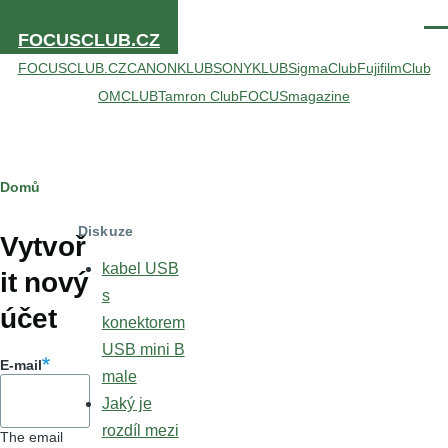
Přejít k hlavnímu obsahu
Men
FOCUSCLUB.CZ
FOCUSCLUB.CZ
CANONKLUB
SONYKLUB
SigmaClub
FujifilmClub
OMCLUB
Tamron Club
FOCUSmagazine
Drobečková
Domů
Hlavní
navigace
Diskuze
záložky
Vytvoř
kabel USB
it nový
s
účet
konektorem
USB mini B
E-mail
male
Jaký je
rozdíl mezi
The email