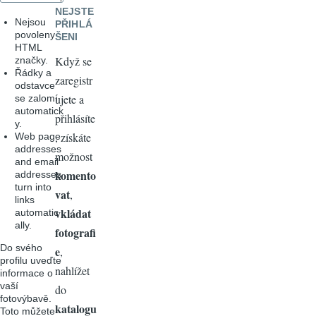
NEJSTE
Nejsou
PŘIHLÁ
povoleny
ŠENI
HTML
Když se
značky.
Řádky a
zaregistr
odstavce
ujete a
se zalomí
automatick
přihlásíte
y.
, získáte
Web page
addresses
možnost
and email
komento
addresses
turn into
vat
,
links
vkládat
automatic
ally.
fotografi
Do svého
e
,
profilu uveďte
nahlížet
informace o
vaší
do
fotovýbavě.
katalogu
Toto můžete