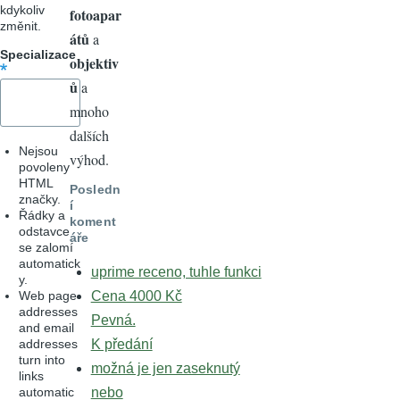
kdykoliv
fotoapar
změnit.
átů
a
Specializace
objektiv
ů
a
mnoho
dalších
Nejsou
výhod.
povoleny
HTML
Posledn
značky.
í
Řádky a
koment
odstavce
áře
se zalomí
automatick
uprime receno, tuhle funkci
y.
Web page
Cena 4000 Kč
addresses
Pevná.
and email
addresses
K předání
turn into
možná je jen zaseknutý
links
automatic
nebo