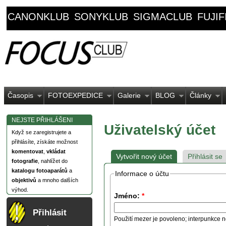
CANONKLUB
SONYKLUB
SIGMACLUB
FUJI
Časopis
FOTOEXPEDICE
Galerie
BLOG
Články
NEJSTE PŘIHLÁŠENI
Uživatelský účet
Když se zaregistrujete a
přihlásíte, získáte možnost
komentovat
,
vkládat
Vytvořit nový účet
Přihlásit se
fotografie
, nahlížet do
katalogu fotoaparátů
a
Informace o účtu
objektivů
a mnoho dalších
výhod.
Jméno:
*
Přihlásit
Použití mezer je povoleno; interpunkce n