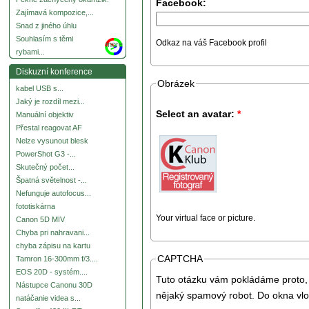
Facebook:
Zajímavá kompozice,...
Snad z jiného úhlu
Souhlasím s těmi
Odkaz na váš Facebook profil
more
rybami...
Diskuzní konference
Obrázek
kabel USB s...
Jaký je rozdíl mezi...
Select an avatar:
*
Manuální objektiv
Přestal reagovat AF
Nelze vysunout blesk
PowerShot G3 -...
Skutečný počet...
Špatná světelnost -...
Nefunguje autofocus...
fototiskárna
Your virtual face or picture.
Canon 5D MIV
Chyba pri nahravani...
chyba zápisu na kartu
CAPTCHA
Tamron 16-300mm f/3....
EOS 20D - systém....
Tuto otázku vám pokládáme proto, 
Nástupce Canonu 30D
nějaký spamový robot. Do okna vlo
natáčanie videa s...