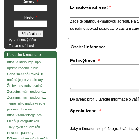
Jméno:
*
E-mailová adresa:
*
Heslo:
*
Zadejte platnou e-mailovou adresu. Na t
se jedině, pokud požádáte o zaslání za
Vytvořit nový účet
Zaslat nové heslo
Osobní informace
Poslední komentáře
Fotovýbava:
*
https://t.me/pump_upp -...
uprime receno, tuhle...
Cena 4000 Kč Pevná. K...
možná je jen zaseknutý...
Že by tady nebyl žádný
Zdravím, mám podobný...
Zdravím, mám podobný...
Do svého profilu uveďte informace o vaší
Téměř jako malba včetně
já jsem tuhně něco...
Specializace:
*
https://sourceforge.net/...
Oceňuji fotografickou
Taky bych se tam rád...
Jakým tématem se při fotografování zabývát
Poslední paprsky...
Pěkně zachycený okamžik.