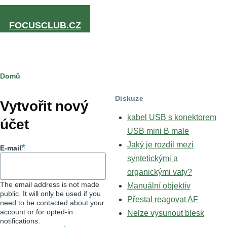
Přejít k hlavnímu obsahu
FOCUSCLUB.CZ
Drobečková
Domů
Hlavní
navigace
Diskuze
záložky
Vytvořit nový
kabel USB s konektorem
účet
USB mini B male
Jaký je rozdíl mezi
E-mail
syntetickými a
organickými vaty?
The email address is not made
Manuální objektiv
public. It will only be used if you
Přestal reagovat AF
need to be contacted about your
account or for opted-in
Nelze vysunout blesk
notifications.