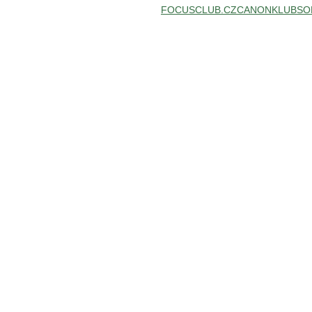
FOCUSCLUB.CZ
CANONKLUB
SO