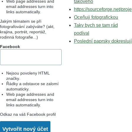
Web page addresses and
takového
email addresses turn into
https://sourceforge.net/proje
links automatically.
Oceňuji fotografickou
Jakým tématem se při
Taky bych se tam rád
fotografování zabýváte? (akt,
krajina, portrét, reportáž,
podíval
rodinná fotografie...)
Poslední paprsky dokreslují
Facebook
Nejsou povoleny HTML
značky.
Řádky a odstavce se zalomí
automaticky.
Web page addresses and
email addresses turn into
links automatically.
Odkaz na váš Facebook profil