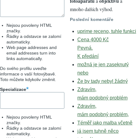
fotoaparátů
objektivů
a
a
mnoho dalších výhod.
Poslední komentáře
Nejsou povoleny HTML
značky.
uprime receno, tuhle funkci
Řádky a odstavce se zalomí
Cena 4000 Kč
automaticky.
Web page addresses and
Pevná.
email addresses turn into
K předání
links automatically.
možná je jen zaseknutý
Do svého profilu uveďte
nebo
informace o vaší fotovýbavě.
Toto můžete kdykoliv změnit.
Že by tady nebyl žádný
Specializace
Zdravím,
mám podobný problém
Zdravím,
mám podobný problém,
Nejsou povoleny HTML
značky.
Téměř jako malba včetně
Řádky a odstavce se zalomí
já jsem tuhně něco
automaticky.