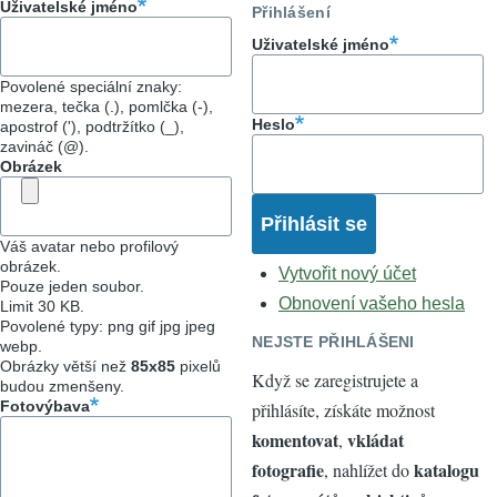
Uživatelské jméno
Přihlášení
Uživatelské jméno
Povolené speciální znaky:
mezera, tečka (.), pomlčka (-),
Heslo
apostrof ('), podtržítko (_),
zavináč (@).
Obrázek
Váš avatar nebo profilový
obrázek.
Vytvořit nový účet
Pouze jeden soubor.
Obnovení vašeho hesla
Limit 30 KB.
Povolené typy: png gif jpg jpeg
NEJSTE PŘIHLÁŠENI
webp.
Obrázky větší než
85x85
pixelů
Když se zaregistrujete a
budou zmenšeny.
Fotovýbava
přihlásíte, získáte možnost
komentovat
vkládat
,
fotografie
katalogu
, nahlížet do