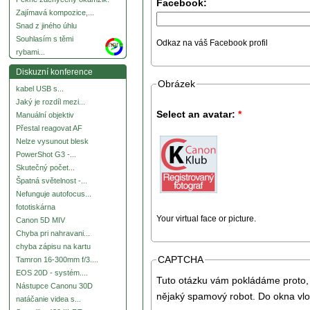
Facebook:
Zajímavá kompozice,...
Snad z jiného úhlu
Souhlasím s těmi
Odkaz na váš Facebook profil
more
rybami...
Diskuzní konference
Obrázek
kabel USB s...
Jaký je rozdíl mezi...
Select an avatar:
*
Manuální objektiv
Přestal reagovat AF
Nelze vysunout blesk
PowerShot G3 -...
Skutečný počet...
Špatná světelnost -...
Nefunguje autofocus...
fototiskárna
Your virtual face or picture.
Canon 5D MIV
Chyba pri nahravani...
chyba zápisu na kartu
CAPTCHA
Tamron 16-300mm f/3....
EOS 20D - systém....
Tuto otázku vám pokládáme proto, 
Nástupce Canonu 30D
nějaký spamový robot. Do okna vlo
natáčanie videa s...