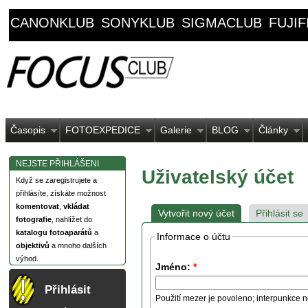
CANONKLUB
SONYKLUB
SIGMACLUB
FUJI
Časopis
FOTOEXPEDICE
Galerie
BLOG
Články
NEJSTE PŘIHLÁŠENI
Uživatelský účet
Když se zaregistrujete a
přihlásíte, získáte možnost
komentovat
,
vkládat
Vytvořit nový účet
Přihlásit se
fotografie
, nahlížet do
katalogu fotoaparátů
a
Informace o účtu
objektivů
a mnoho dalších
výhod.
Jméno:
*
Přihlásit
Použití mezer je povoleno; interpunkce n