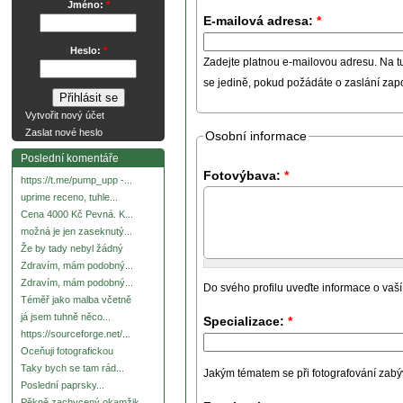
Jméno:
*
E-mailová adresa:
*
Heslo:
*
Zadejte platnou e-mailovou adresu. Na t
se jedině, pokud požádáte o zaslání za
Vytvořit nový účet
Zaslat nové heslo
Osobní informace
Poslední komentáře
Fotovýbava:
*
https://t.me/pump_upp -...
uprime receno, tuhle...
Cena 4000 Kč Pevná. K...
možná je jen zaseknutý...
Že by tady nebyl žádný
Zdravím, mám podobný...
Zdravím, mám podobný...
Do svého profilu uveďte informace o vaší
Téměř jako malba včetně
já jsem tuhně něco...
Specializace:
*
https://sourceforge.net/...
Oceňuji fotografickou
Taky bych se tam rád...
Jakým tématem se při fotografování zabývát
Poslední paprsky...
Pěkně zachycený okamžik.