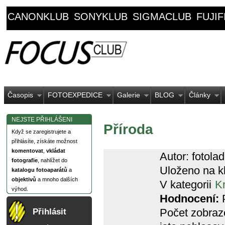
CANONKLUB
SONYKLUB
SIGMACLUB
FUJI
Časopis
FOTOEXPEDICE
Galerie
BLOG
Články
NEJSTE PŘIHLÁŠENI
Příroda
Když se zaregistrujete a
přihlásíte, získáte možnost
komentovat
,
vkládat
Autor: fotolad
fotografie
, nahlížet do
Uloženo na k
katalogu fotoaparátů
a
objektivů
a mnoho dalších
V kategorii
Kr
výhod.
Hodnocení:
P
Počet zobraz
Přihlásit