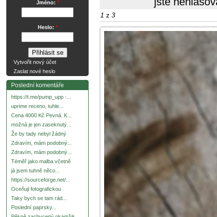
jste nehlasov
Jméno:
*
1
z
3
Heslo:
*
Vytvořit nový účet
Zaslat nové heslo
Poslední komentáře
https://t.me/pump_upp -...
uprime receno, tuhle...
Cena 4000 Kč Pevná. K...
možná je jen zaseknutý...
Že by tady nebyl žádný
Zdravím, mám podobný...
Zdravím, mám podobný...
Téměř jako malba včetně
já jsem tuhně něco...
https://sourceforge.net/...
Oceňuji fotografickou
Taky bych se tam rád...
Poslední paprsky...
Pěkně zachycený okamžik.