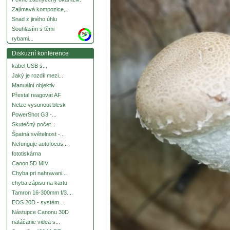
Zajímavá kompozice,...
Snad z jiného úhlu
Souhlasím s těmi
more
rybami...
Diskuzní konference
kabel USB s...
Jaký je rozdíl mezi...
Manuální objektiv
Přestal reagovat AF
Nelze vysunout blesk
PowerShot G3 -...
Skutečný počet...
Špatná světelnost -...
Nefunguje autofocus...
fototiskárna
Canon 5D MIV
Chyba pri nahravani...
chyba zápisu na kartu
Tamron 16-300mm f/3....
EOS 20D - systém....
Nástupce Canonu 30D
natáčanie videa s...