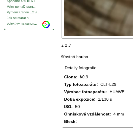
Speedlite 430 III-RT
Velmi pomalý start...
Vyměnit Canon EOS...
Jak se starat o...
objektívy na canon...
1
z
3
šťastná houba
Detaily fotografie
Clona:
f/0.9
Typ fotoaparátu:
CLT-L29
Výrobce fotoaparátu:
HUAWEI
Doba expozice:
1/130 s
ISO:
50
Ohnisková vzdálenost:
4 mm
Blesk:
-